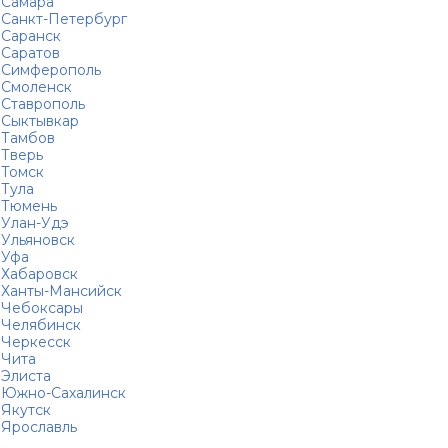
Самара
Санкт-Петербург
Саранск
Саратов
Симферополь
Смоленск
Ставрополь
Сыктывкар
Тамбов
Тверь
Томск
Тула
Тюмень
Улан-Удэ
Ульяновск
Уфа
Хабаровск
Ханты-Мансийск
Чебоксары
Челябинск
Черкесск
Чита
Элиста
Южно-Сахалинск
Якутск
Ярославль