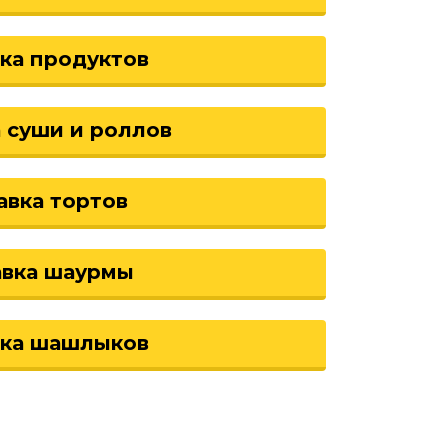
ка продуктов
 суши и роллов
авка тортов
авка шаурмы
вка шашлыков