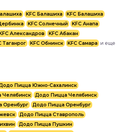
Балашиха
KFC Балашиха
KFC Балашиха
Щербинка
KFC Солнечный
KFC Анапа
KFC Александров
KFC Абакан
C Таганрог
KFC Обнинск
KFC Самара
и еще
Додо Пицца Южно-Сахалинск
 Челябинск
Додо Пицца Челябинск
а Оренбург
Додо Пицца Оренбург
жевск
Додо Пицца Ставрополь
ихвин
Додо Пицца Пушкин