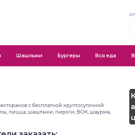
До
и
Шашлыки
Бургеры
Вся еда
В
ресторанов с бесплатной круглосуточной
лы, пицца, шашлыки, пироги, ВОК, шаурма,
ели заказать: