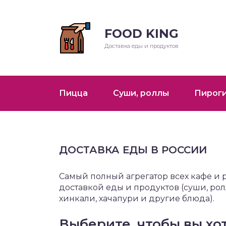
FOOD KING
урма
атская кухня
репродукты
Доставка еды и продуктов
траки
зинская кухня
еды
айская кухня
Пицца
Суши, роллы
Пирог
ины
екская кухня
ты
ДОСТАВКА ЕДЫ В РОССИИ
печка
Самый полный агрегатор всех кафе и 
доставкой еды и продуктов (суши, рол
серты
хинкали, хачапури и другие блюда).
К
Выберите, чтобы вы хот