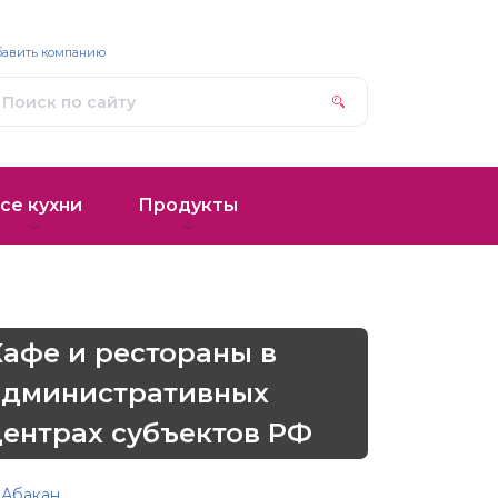
бавить компанию
се кухни
Продукты
Кафе и рестораны в
административных
центрах субъектов РФ
Абакан