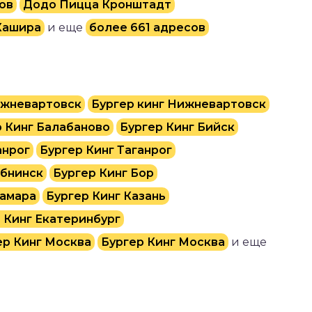
ов
Додо Пицца Кронштадт
Кашира
и еще
более 661 адресов
ижневартовск
Бургер кинг Нижневартовск
р Кинг Балабаново
Бургер Кинг Бийск
анрог
Бургер Кинг Таганрог
Обнинск
Бургер Кинг Бор
Самара
Бургер Кинг Казань
 Кинг Екатеринбург
ер Кинг Москва
Бургер Кинг Москва
и еще