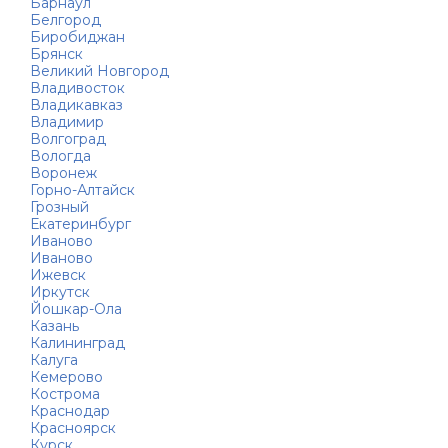
Барнаул
Белгород
Биробиджан
Брянск
Великий Новгород
Владивосток
Владикавказ
Владимир
Волгоград
Вологда
Воронеж
Горно-Алтайск
Грозный
Екатеринбург
Иваново
Иваново
Ижевск
Иркутск
Йошкар-Ола
Казань
Калининград
Калуга
Кемерово
Кострома
Краснодар
Красноярск
Курск