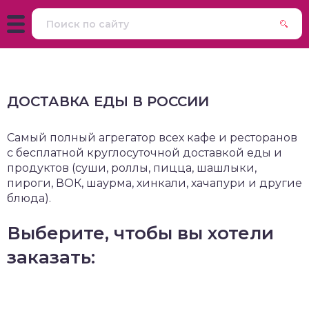
урма
атская кухня
репродукты
траки
зинская кухня
ДОСТАВКА ЕДЫ В РОССИИ
еды
айская кухня
Самый полный агрегатор всех кафе и ресторанов
с бесплатной круглосуточной доставкой еды и
ины
екская кухня
продуктов (суши, роллы, пицца, шашлыки,
пироги, ВОК, шаурма, хинкали, хачапури и другие
ты
блюда).
печка
Выберите, чтобы вы хотели
заказать:
серты
К