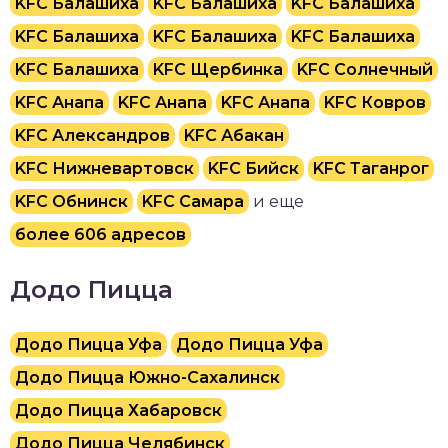
KFC Балашиха
KFC Балашиха
KFC Балашиха
KFC Балашиха
KFC Балашиха
KFC Балашиха
KFC Балашиха
KFC Щербинка
KFC Солнечный
KFC Анапа
KFC Анапа
KFC Анапа
KFC Ковров
KFC Александров
KFC Абакан
KFC Нижневартовск
KFC Бийск
KFC Таганрог
KFC Обнинск
KFC Самара
и еще
более 606 адресов
Додо Пицца
Додо Пицца Уфа
Додо Пицца Уфа
Додо Пицца Южно-Сахалинск
Додо Пицца Хабаровск
Додо Пицца Челябинск