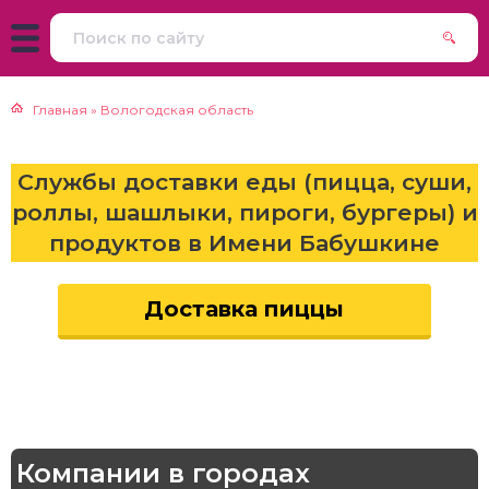
урма
атская кухня
репродукты
Главная
»
Вологодская область
траки
зинская кухня
Службы доставки еды (пицца, суши,
еды
айская кухня
роллы, шашлыки, пироги, бургеры) и
продуктов в Имени Бабушкине
ины
екская кухня
ты
Доставка пиццы
печка
серты
К
Компании в городах