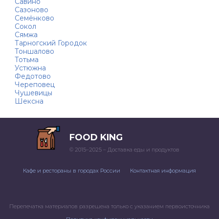
Савино
Сазоново
Семёнково
Сокол
Сямжа
Тарногский Городок
Тоншалово
Тотьма
Устюжна
Федотово
Череповец
Чушевицы
Шексна
FOOD KING
© 2015–2025 – Доставка еды и продуктов
Кафе и рестораны в городах России
Контактная информация
Перепечатка материалов разрешена только с указанием первоисточника