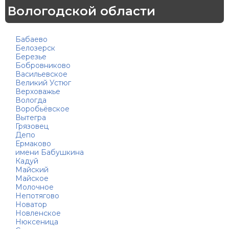
Вологодской области
нкали
та
Бабаево
Белозерск
Березье
нчики
Бобровниково
Васильевское
Великий Устюг
аты
Верховажье
Вологда
Воробьёвское
ейки
Вытегра
Грязовец
Депо
пы
Ермаково
имени Бабушкина
Кадуй
чапури
Майский
Майское
Молочное
Непотягово
Новатор
Новленское
Нюксеница