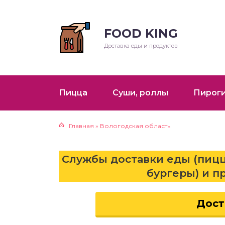
FOOD KING
урма
атская кухня
репродукты
Доставка еды и продуктов
траки
зинская кухня
еды
айская кухня
Пицца
Суши, роллы
Пирог
ины
екская кухня
Главная
»
Вологодская область
ты
Службы доставки еды (пицц
печка
бургеры) и п
серты
Дост
К