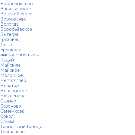
Бобровниково
Васильевское
Великий Устюг
Верховажье
Вологда
Воробьёвское
Вытегра
Грязовец
Депо
Ермаково
имени Бабушкина
Кадуй
Майский
Майское
Молочное
Непотягово
Новатор
Новленское
Нюксеница
Савино
Сазоново
Семёнково
Сокол
Сямжа
Тарногский Городок
Тоншалово