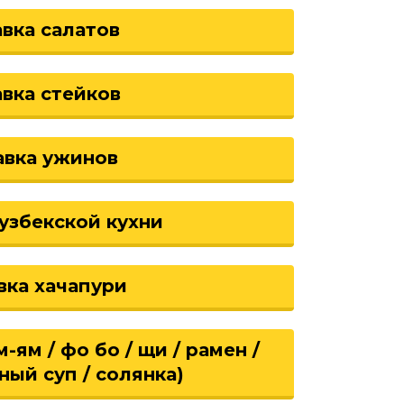
вка салатов
вка стейков
авка ужинов
узбекской кухни
вка хачапури
-ям / фо бо / щи / рамен /
ный суп / солянка)