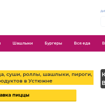
До
и
Шашлыки
Бургеры
Вся еда
В
а, суши, роллы, шашлыки, пироги,
родуктов в Устюжне
авка пиццы