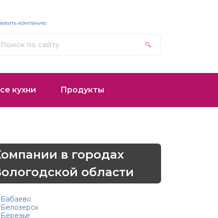
бавить компанию
се кухни
Продукты
Компании в городах
Вологодской области
Бабаево
Белозерск
Березье