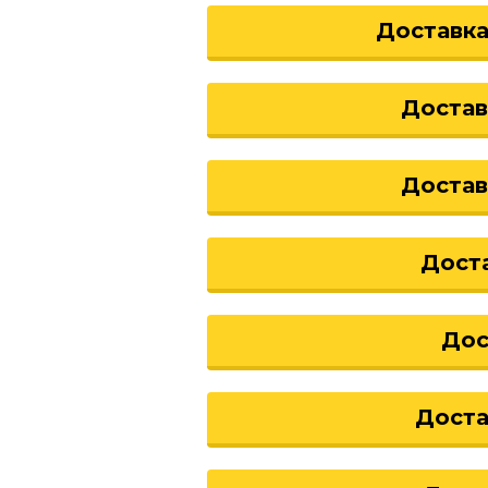
Доставка
нкали
та
Достав
нчики
Доста
аты
ейки
Дост
пы
Дос
чапури
Доста