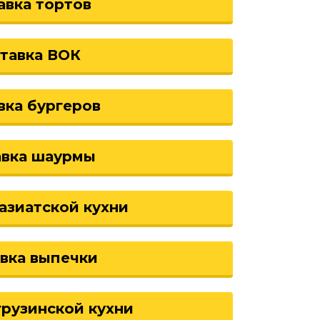
авка тортов
тавка ВОК
вка бургеров
авка шаурмы
азиатской кухни
вка выпечки
грузинской кухни